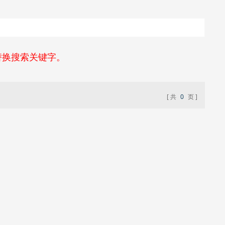
替换搜索关键字。
共
0
页