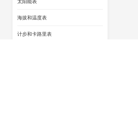
太阳能表
海拔和温度表
计步和卡路里表
我们如何帮助您
You can contact us any way that is
convenient for you. We are available
24/7 via email or telephone.
联系我们