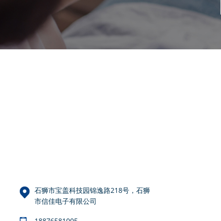
石狮市宝盖科技园锦逸路218号，石狮
市信佳电子有限公司
18876581005