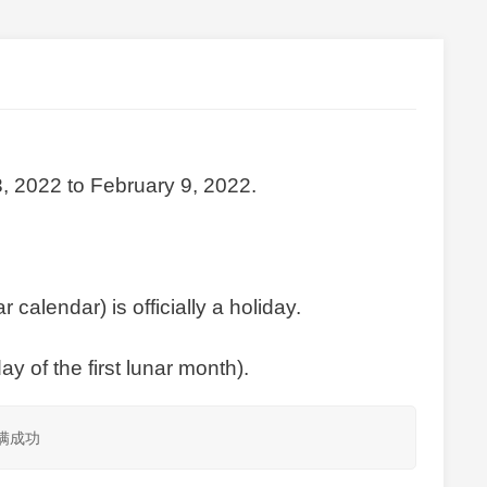
3, 2022 to February 9, 2022.
calendar) is officially a holiday.
y of the first lunar month).
满成功