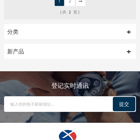
2
1
共
2
页
分类
新产品
登记实时通讯
提交