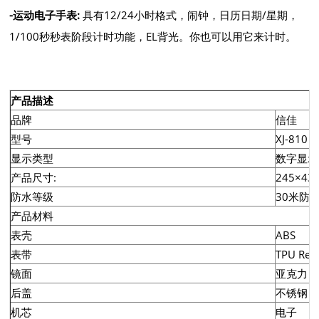
-
运动电子手表
:
具有12/24小时格式，闹钟，日历日期/星期，
1/100秒秒表阶段计时功能，EL背光。你也可以用它来计时。
产品描述
品牌
信佳
型号
XJ-810
显示类型
数字显示
产品尺寸:
245×43
防水等级
30米防
产品材料
表壳
ABS
表带
TPU Res
镜面
亚克力
后盖
不锈钢
机芯
电子