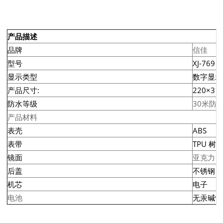
产品描述
品牌
信佳
型号
XJ-769
显示类型
数字显示
产品尺寸:
220×31
防水等级
30米防
产品材料
表壳
ABS
表带
TPU 树
镜面
亚克力
后盖
不锈钢
机芯
电子
电池
无汞碱性