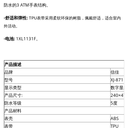
防水的3 ATM手表结构。
-舒适和弹性:
TPU表带采用柔软环保的树脂，佩戴舒适，适合室内
外活动。
-电池:
1XL1131F。
产品描述
品牌
信佳
型号
XJ-871
显示类型
数字显示
产品尺寸:
240×47
防水等级
5度
产品材料
表壳
ABS
表带
TPU