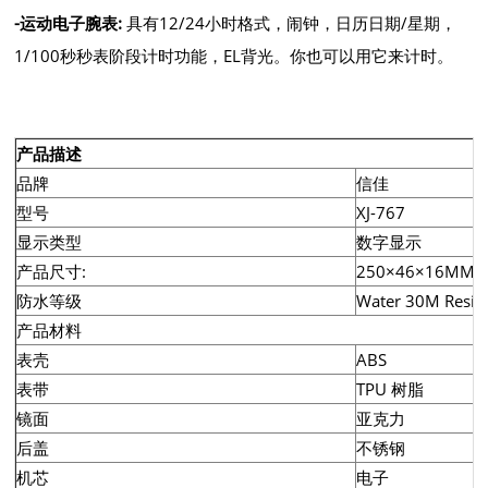
-
运动电子腕表
:
具有12/24小时格式，闹钟，日历日期/星期，
1/100秒秒表阶段计时功能，EL背光。你也可以用它来计时。
产品描述
品牌
信佳
型号
XJ-767
显示类型
数字显示
产品尺寸:
250×46×16MM
防水等级
Water 30M Resist
产品材料
表壳
ABS
表带
TPU 树脂
镜面
亚克力
后盖
不锈钢
机芯
电子