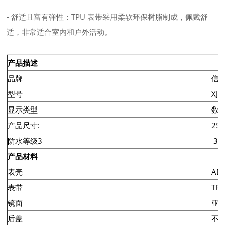
- 舒适且富有弹性：TPU 表带采用柔软环保树脂制成，佩戴舒
适，非常适合室内和户外活动。
产品描述
品牌
信
型号
XJ-
显示类型
数
产品尺寸:
25
防水等级3
3B
产品材料
表壳
AB
表带
TP
镜面
亚
后盖
不