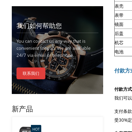
表壳
表带
我们如何帮助您
镜面
后盖
You can contact us any way that is
机芯
convenient for you. We are available
电池
24/7 via email or telephone.
付款方
联系我们
付款方式
我们可以
新产品
支付条款
受30%