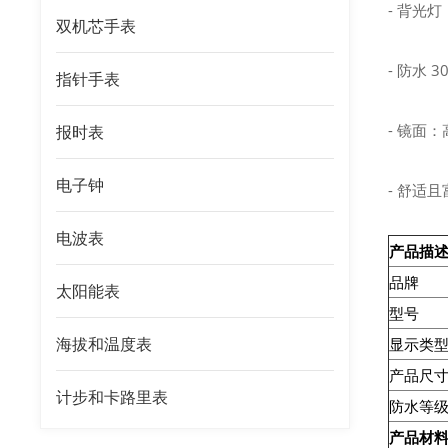
- 背光
双机芯手表
- 防水
指针手表
- 镜面
报时表
电子钟
- 舒适
电波表
产品描
品牌
太阳能表
型号
海拔和温度表
显示类
产品尺寸
计步和卡路里表
防水等
产品材