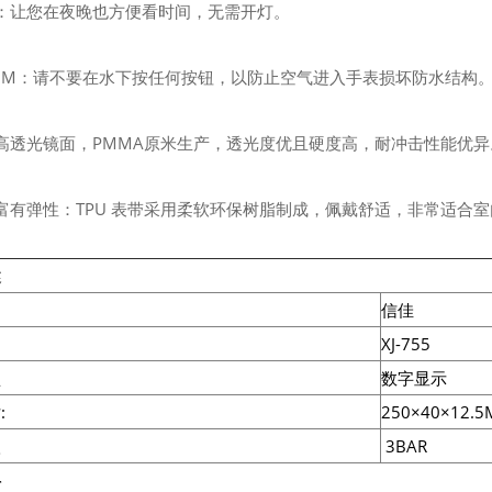
灯：让您在夜晚也方便看时间，无需开灯。
 30M：请不要在水下按任何按钮，以防止空气进入手表损坏防水结构
：高透光镜面，PMMA原米生产，透光度优且硬度高，耐冲击性能优异
且富有弹性：TPU 表带采用柔软环保树脂制成，佩戴舒适，非常适合
述
信佳
XJ-755
型
数字显示
:
250×40×12.
级
3BAR
料